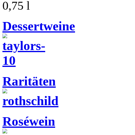
0,75 l
Dessertweine
Raritäten
Roséwein