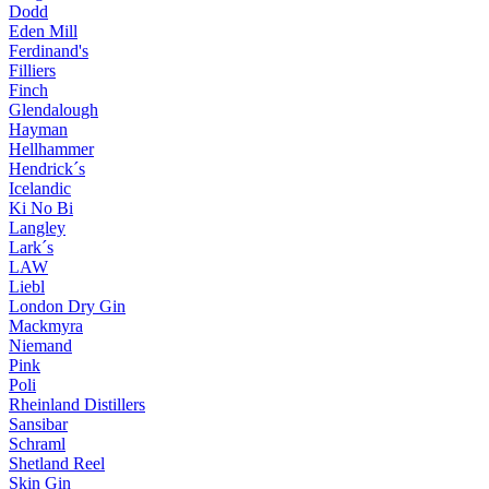
Dodd
Eden Mill
Ferdinand's
Filliers
Finch
Glendalough
Hayman
Hellhammer
Hendrick´s
Icelandic
Ki No Bi
Langley
Lark´s
LAW
Liebl
London Dry Gin
Mackmyra
Niemand
Pink
Poli
Rheinland Distillers
Sansibar
Schraml
Shetland Reel
Skin Gin