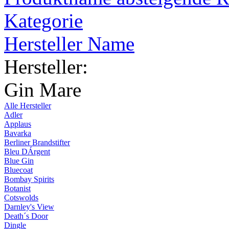
Kategorie
Hersteller Name
Hersteller:
Gin Mare
Alle Hersteller
Adler
Applaus
Bavarka
Berliner Brandstifter
Bleu DÁrgent
Blue Gin
Bluecoat
Bombay Spirits
Botanist
Cotswolds
Darnley's View
Death´s Door
Dingle