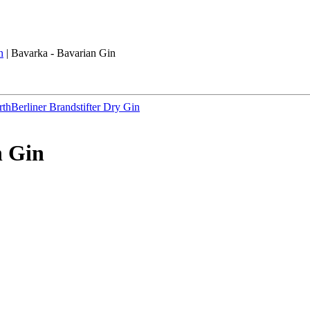
n
|
Bavarka - Bavarian Gin
rth
Berliner Brandstifter Dry Gin
n Gin