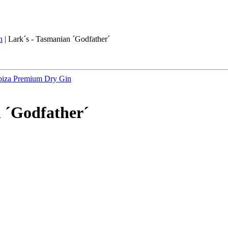
n
|
Lark´s - Tasmanian ´Godfather´
biza Premium Dry Gin
 ´Godfather´