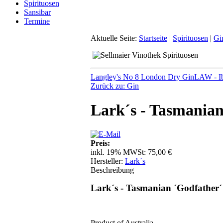
Spirituosen
Sansibar
Termine
Aktuelle Seite:
Startseite
|
Spirituosen
|
Gi
Langley's No 8 London Dry Gin
LAW - I
Zurück zu: Gin
Lark´s - Tasmanian
Preis:
inkl. 19% MWSt:
75,00 €
Hersteller:
Lark´s
Beschreibung
Lark´s - Tasmanian ´Godfather´
Product of Australia