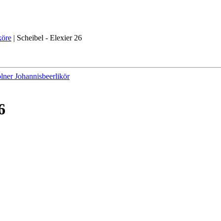
köre
|
Scheibel - Elexier 26
lner Johannisbeerlikör
6