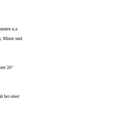
utaten u.a
t, Minze und
xier 26"
t bei einer