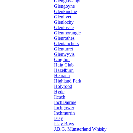
Glenglassaugh
Glengoyne
Glenkinchie
Glenlivet
Glenlochy
Glenlossie
Glenmorangie
Glenrothes
Glentauchers
Glenturret
Glenwyvis
Guglhof
Haig Club
Hazelburn
Hearach
Highland Park
Holyrood
Hyde
Ileach
InchDairnie
Inchgower
Inchmurrin
Islay
Islay Boys
J.B.G. Münsterland Whisky