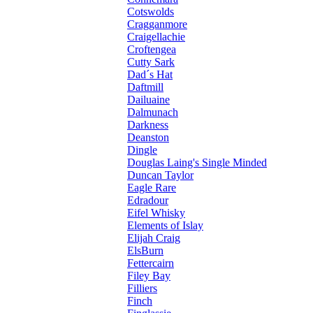
Cotswolds
Cragganmore
Craigellachie
Croftengea
Cutty Sark
Dad´s Hat
Daftmill
Dailuaine
Dalmunach
Darkness
Deanston
Dingle
Douglas Laing's Single Minded
Duncan Taylor
Eagle Rare
Edradour
Eifel Whisky
Elements of Islay
Elijah Craig
ElsBurn
Fettercairn
Filey Bay
Filliers
Finch