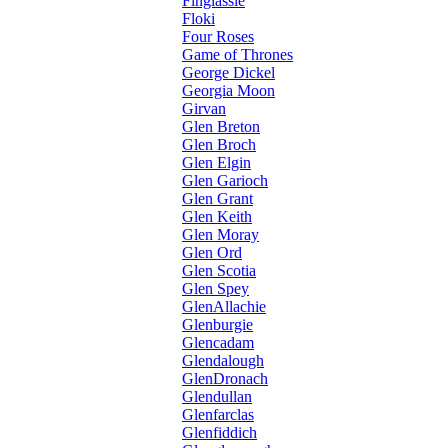
Finglassie
Floki
Four Roses
Game of Thrones
George Dickel
Georgia Moon
Girvan
Glen Breton
Glen Broch
Glen Elgin
Glen Garioch
Glen Grant
Glen Keith
Glen Moray
Glen Ord
Glen Scotia
Glen Spey
GlenAllachie
Glenburgie
Glencadam
Glendalough
GlenDronach
Glendullan
Glenfarclas
Glenfiddich