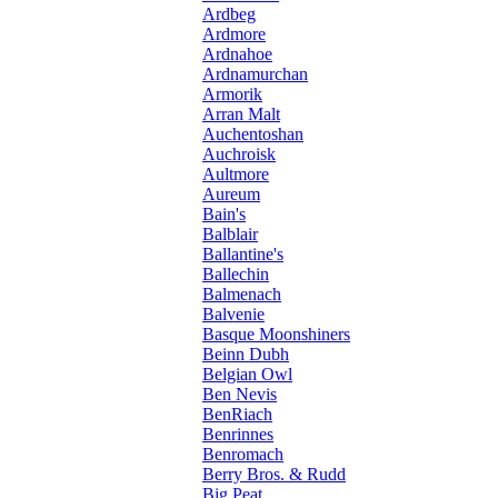
Ardbeg
Ardmore
Ardnahoe
Ardnamurchan
Armorik
Arran Malt
Auchentoshan
Auchroisk
Aultmore
Aureum
Bain's
Balblair
Ballantine's
Ballechin
Balmenach
Balvenie
Basque Moonshiners
Beinn Dubh
Belgian Owl
Ben Nevis
BenRiach
Benrinnes
Benromach
Berry Bros. & Rudd
Big Peat