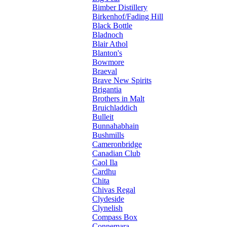
Bimber Distillery
Birkenhof/Fading Hill
Black Bottle
Bladnoch
Blair Athol
Blanton's
Bowmore
Braeval
Brave New Spirits
Brigantia
Brothers in Malt
Bruichladdich
Bulleit
Bunnahabhain
Bushmills
Cameronbridge
Canadian Club
Caol Ila
Cardhu
Chita
Chivas Regal
Clydeside
Clynelish
Compass Box
Connemara