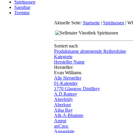
Spirituosen
Sansibar
Termine
Aktuelle Seite:
Startseite
|
Spirituosen
|
Wh
Sortiert nach
Produktname absteigende Reihenfolge
Kategorie
Hersteller Name
Hersteller:
Evan Williams
Alle Hersteller
01-Kalender
1770 Glasgow Distillery
A.D.Rattray
Aberfeldy
Aberlour
Ailsa Bay
Allt-A-Bhainne
Amrut
anCnoc
Annandale