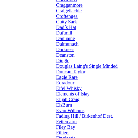
Cragganmore
Craigellachie
Croftengea
Cutty Sark
Dad´s Hat
Daftmill
Dailuaine
Dalmunach
Darkness
Deanston
Dingle
Douglas Laing's Single Minded
Duncan Taylor
Eagle Rare
Edradour
Eifel Whisky
Elements of Islay
Elijah Craig
ElsBurn
Evan Williams
Fading Hill / Birkenhof Dest.
Fettercairn
Filey Bay
Filliers