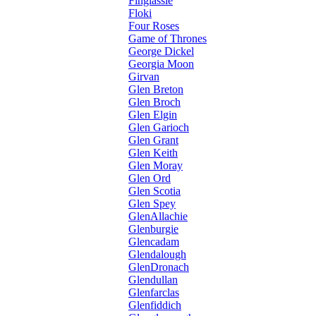
Finglassie
Floki
Four Roses
Game of Thrones
George Dickel
Georgia Moon
Girvan
Glen Breton
Glen Broch
Glen Elgin
Glen Garioch
Glen Grant
Glen Keith
Glen Moray
Glen Ord
Glen Scotia
Glen Spey
GlenAllachie
Glenburgie
Glencadam
Glendalough
GlenDronach
Glendullan
Glenfarclas
Glenfiddich