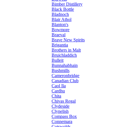
Bimber Distillery
Black Bottle
Bladnoch
Blair Athol
Blanton's
Bowmore
Braeval
Brave New Spirits
Brigantia
Brothers in Malt
Bruichladdich
Bulleit
Bunnahabhain
Bushmills
Cameronbridge
Canadian Club
Caol Ila
Cardhu
Chita
Chivas Regal
Clydeside
Clynelish
Compass Box
Connemara
Cotswolds