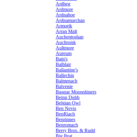
Ardbeg
Ardmore
Ardnahoe
Ardnamurchan
Armorik
Arran Malt
Auchentoshan
Auchroisk
Aultmore
Aureum
Bain's
Balblair
Ballantine's
Ballechin
Balmenach
Balvenie
Basque Moonshiners
Beinn Dubh
Belgian Owl
Ben Nevis
BenRiach
Benrinnes
Benromach
Berry Bros. & Rudd
Big Peat