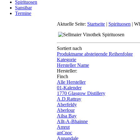
Spirituosen
Sansibar
Termine
Aktuelle Seite:
Startseite
|
Spirituosen
|
Wh
Sortiert nach
Produktname absteigende Reihenfolge
Kategorie
Hersteller Name
Hersteller:
Finch
Alle Hersteller
01-Kalender
1770 Glasgow Distillery
A.D.Rattray
Aberfeldy
Aberlour
Ailsa Bay
Allt-A-Bhainne
Amrut
anCnoc
Annandale