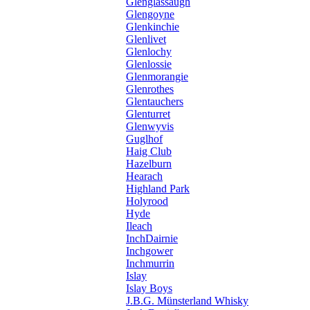
Glenglassaugh
Glengoyne
Glenkinchie
Glenlivet
Glenlochy
Glenlossie
Glenmorangie
Glenrothes
Glentauchers
Glenturret
Glenwyvis
Guglhof
Haig Club
Hazelburn
Hearach
Highland Park
Holyrood
Hyde
Ileach
InchDairnie
Inchgower
Inchmurrin
Islay
Islay Boys
J.B.G. Münsterland Whisky