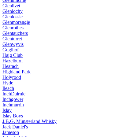
Glenkinchie
Glenlivet
Glenlochy
Glenlossie
Glenmorangie
Glenrothes
Glentauchers
Glenturret
Glenwyvis
Guglhof
Haig Club
Hazelburn
Hearach
Highland Park
Holyrood
Hyde
Ileach
InchDairnie
Inchgower
Inchmurrin
Islay
Islay Boys
J.B.G. Münsterland Whisky
Jack Daniel's
Jameson