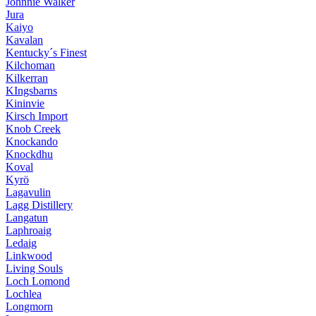
Johnnie Walker
Jura
Kaiyo
Kavalan
Kentucky´s Finest
Kilchoman
Kilkerran
KIngsbarns
Kininvie
Kirsch Import
Knob Creek
Knockando
Knockdhu
Koval
Kyrö
Lagavulin
Lagg Distillery
Langatun
Laphroaig
Ledaig
Linkwood
Living Souls
Loch Lomond
Lochlea
Longmorn