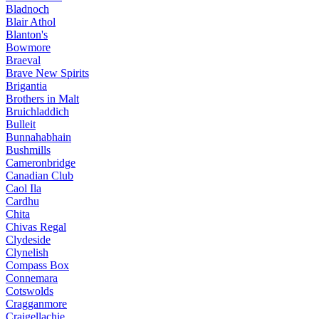
Bladnoch
Blair Athol
Blanton's
Bowmore
Braeval
Brave New Spirits
Brigantia
Brothers in Malt
Bruichladdich
Bulleit
Bunnahabhain
Bushmills
Cameronbridge
Canadian Club
Caol Ila
Cardhu
Chita
Chivas Regal
Clydeside
Clynelish
Compass Box
Connemara
Cotswolds
Cragganmore
Craigellachie