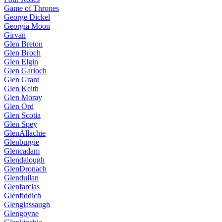
Game of Thrones
George Dickel
Georgia Moon
Girvan
Glen Breton
Glen Broch
Glen Elgin
Glen Garioch
Glen Grant
Glen Keith
Glen Moray
Glen Ord
Glen Scotia
Glen Spey
GlenAllachie
Glenburgie
Glencadam
Glendalough
GlenDronach
Glendullan
Glenfarclas
Glenfiddich
Glenglassaugh
Glengoyne