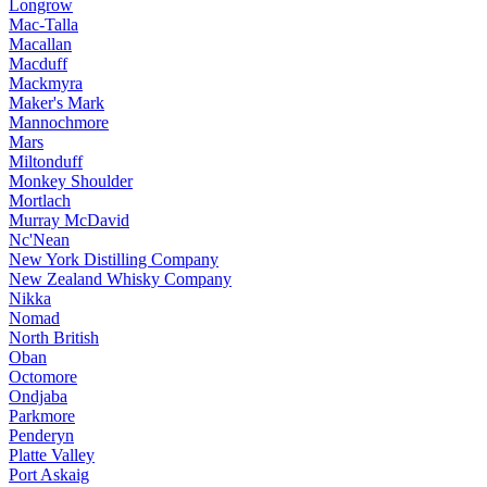
Longrow
Mac-Talla
Macallan
Macduff
Mackmyra
Maker's Mark
Mannochmore
Mars
Miltonduff
Monkey Shoulder
Mortlach
Murray McDavid
Nc'Nean
New York Distilling Company
New Zealand Whisky Company
Nikka
Nomad
North British
Oban
Octomore
Ondjaba
Parkmore
Penderyn
Platte Valley
Port Askaig