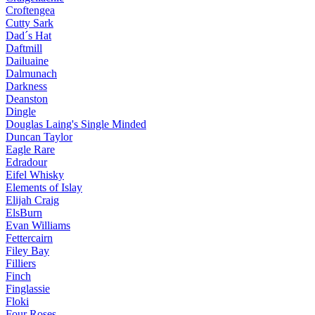
Croftengea
Cutty Sark
Dad´s Hat
Daftmill
Dailuaine
Dalmunach
Darkness
Deanston
Dingle
Douglas Laing's Single Minded
Duncan Taylor
Eagle Rare
Edradour
Eifel Whisky
Elements of Islay
Elijah Craig
ElsBurn
Evan Williams
Fettercairn
Filey Bay
Filliers
Finch
Finglassie
Floki
Four Roses