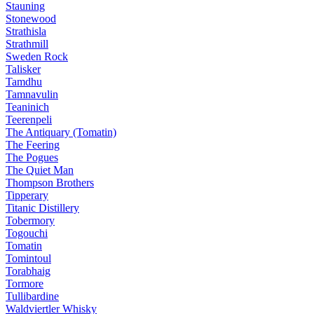
Stauning
Stonewood
Strathisla
Strathmill
Sweden Rock
Talisker
Tamdhu
Tamnavulin
Teaninich
Teerenpeli
The Antiquary (Tomatin)
The Feering
The Pogues
The Quiet Man
Thompson Brothers
Tipperary
Titanic Distillery
Tobermory
Togouchi
Tomatin
Tomintoul
Torabhaig
Tormore
Tullibardine
Waldviertler Whisky