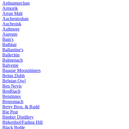
Ardnamurchan
Armorik
Arran Malt
Auchentoshan
Auchroisk
Aultmore
Aureum
Bain's
Balblair
Ballantine's
Ballechin
Balmenach
Balvenie
Basque Moonshiners
Beinn Dubh
Belgian Owl
Ben Nevis
BenRiach
Benrinnes
Benromach
Berry Bros. & Rudd
Big Peat
Bimber Distillery
Birkenhof/Fading Hill
Black Bottle