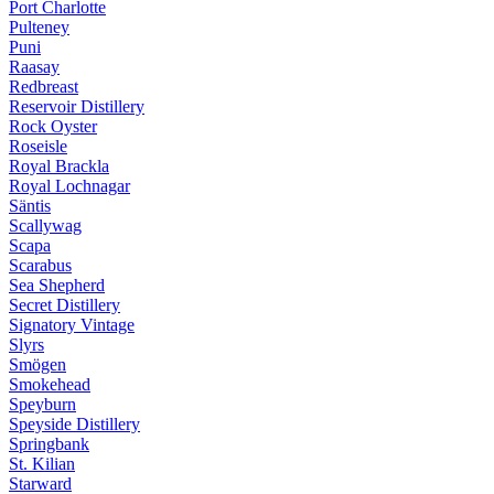
Port Charlotte
Pulteney
Puni
Raasay
Redbreast
Reservoir Distillery
Rock Oyster
Roseisle
Royal Brackla
Royal Lochnagar
Säntis
Scallywag
Scapa
Scarabus
Sea Shepherd
Secret Distillery
Signatory Vintage
Slyrs
Smögen
Smokehead
Speyburn
Speyside Distillery
Springbank
St. Kilian
Starward