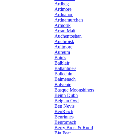
Ardbeg
Ardmore
Ardnahoe
Ardnamurchan
Armorik
Arran Malt
Auchentoshan
Auchroisk
Aultmore
Aureum
Bain's
Balblair
Ballantine's
Ballechin
Balmenach
Balvenie
Basque Moonshiners
Beinn Dubh
Belgian Owl
Ben Nevis
BenRiach
Benrinnes
Benromach
Berry Bros. & Rudd
Big Peat