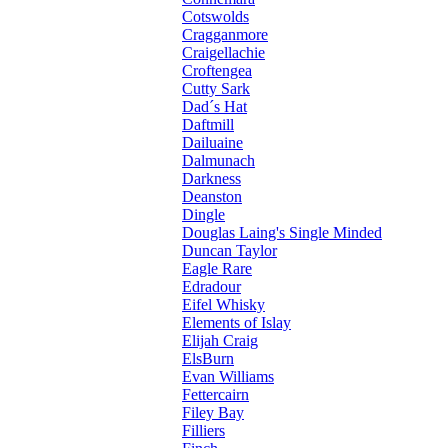
Cotswolds
Cragganmore
Craigellachie
Croftengea
Cutty Sark
Dad´s Hat
Daftmill
Dailuaine
Dalmunach
Darkness
Deanston
Dingle
Douglas Laing's Single Minded
Duncan Taylor
Eagle Rare
Edradour
Eifel Whisky
Elements of Islay
Elijah Craig
ElsBurn
Evan Williams
Fettercairn
Filey Bay
Filliers