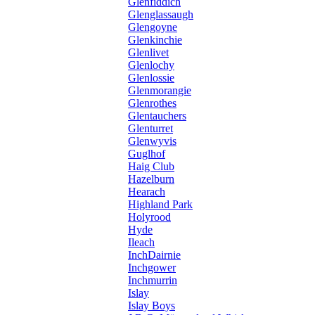
Glenfiddich
Glenglassaugh
Glengoyne
Glenkinchie
Glenlivet
Glenlochy
Glenlossie
Glenmorangie
Glenrothes
Glentauchers
Glenturret
Glenwyvis
Guglhof
Haig Club
Hazelburn
Hearach
Highland Park
Holyrood
Hyde
Ileach
InchDairnie
Inchgower
Inchmurrin
Islay
Islay Boys