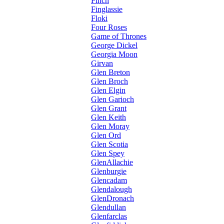
Finch
Finglassie
Floki
Four Roses
Game of Thrones
George Dickel
Georgia Moon
Girvan
Glen Breton
Glen Broch
Glen Elgin
Glen Garioch
Glen Grant
Glen Keith
Glen Moray
Glen Ord
Glen Scotia
Glen Spey
GlenAllachie
Glenburgie
Glencadam
Glendalough
GlenDronach
Glendullan
Glenfarclas