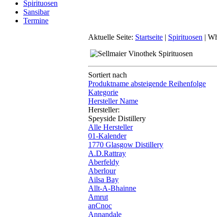
Spirituosen
Sansibar
Termine
Aktuelle Seite:
Startseite
|
Spirituosen
|
Wh
Sortiert nach
Produktname absteigende Reihenfolge
Kategorie
Hersteller Name
Hersteller:
Speyside Distillery
Alle Hersteller
01-Kalender
1770 Glasgow Distillery
A.D.Rattray
Aberfeldy
Aberlour
Ailsa Bay
Allt-A-Bhainne
Amrut
anCnoc
Annandale