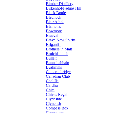
Bimber Distillery
Birkenhof/Fading Hill
Black Bottle
Bladnoch
Blair Athol
Blanton's
Bowmore
Braeval
Brave New Spirits
Brigantia
Brothers in Malt
Bruichladdich
Bulleit
Bunnahabhain
Bushmills
Cameronbridge
Canadian Club
Caol Ila
Cardhu
Chita
Chivas Regal
Clydeside
Clynelish
Compass Box
Connemara