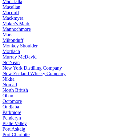
Mac-Talla
Macallan
Macduff
Mackmyra
Maker's Mark
Mannochmore
Mars
Miltonduff
Monkey Shoulder
Mortlach
Murray McDavid
Nc'Nean
New York Distilling Company
New Zealand Whisky Company
Nikka
Nomad
North British
Oban
Octomore
Ondjaba
Parkmore
Penderyn
Platte Valley
Port Askaig
Port Charlotte