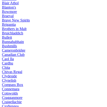
Blair Athol
Blanton's
Bowmore
Braeval
Brave New Spirits
Brigantia
Brothers in Malt
Bruichladdich
Bulleit
Bunnahabhain
Bushmills
Cameronbridge
Canadian Club
Caol Ila
Cardhu
Chita
Chivas Regal
Clydeside
Clynelish
Compass Box
Connemara
Cotswolds
Cragganmore
Craigellachie
Croftengea