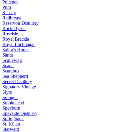
Pulteney
Puni
Raasay
Redbreast
Reservoir Distillery
Rock Oyster
Roseisle
Royal Brackla
Royal Lochnagar
Sailor's Home
Säntis
Scallywag
Scapa
Scarabus
Sea Shepherd
Secret Distillery
Signatory Vintage
Slyrs
Smögen
Smokehead
Speyburn
Speyside Distillery
Springbank
St. Kilian
Starward