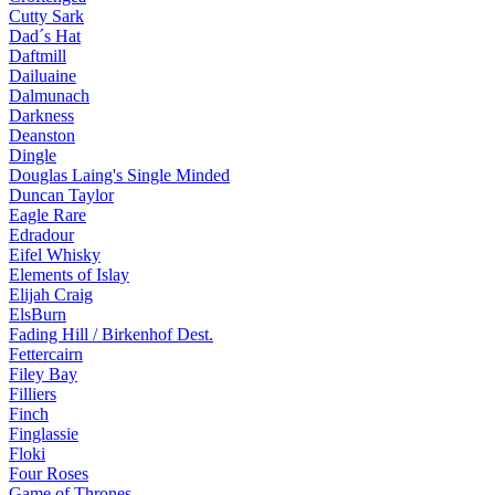
Cutty Sark
Dad´s Hat
Daftmill
Dailuaine
Dalmunach
Darkness
Deanston
Dingle
Douglas Laing's Single Minded
Duncan Taylor
Eagle Rare
Edradour
Eifel Whisky
Elements of Islay
Elijah Craig
ElsBurn
Fading Hill / Birkenhof Dest.
Fettercairn
Filey Bay
Filliers
Finch
Finglassie
Floki
Four Roses
Game of Thrones