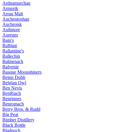
Ardnamurchan
Armorik
Arran Malt
Auchentoshan
Auchroisk
Aultmore
Aureum
Bain's
Balblair
Ballantine's
Ballechin
Balmenach
Balvenie
Basque Moonshiners
Beinn Dubh
Belgian Owl
Ben Nevis
BenRiach
Benrinnes
Benromach
Berry Bros. & Rudd
Big Peat
Bimber Distillery
Black Bottle
Bladnoch