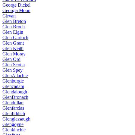
George Dickel
Georgia Moon
Girvan
Glen Breton
Glen Broch
Glen Elgin
Glen Garioch
Glen Grant
Glen Keith
Glen Moray
Glen Ord
Glen Scotia
Glen Spey
GlenAllachie
Glenburgie
Glencadam
Glendalough
GlenDronach
Glendullan
Glenfarclas
Glenfiddich
Glenglassaugh
Glengoyne
Glenkinchie