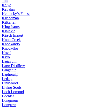
Jura
Kaiyo
Kavalan
Kentucky´s Finest
Kilchoman
Kilkerran
KIngsbarns
Kininvie
Kirsch Import
Knob Creek
Knockando
Knockdhu
Koval
Kyrö
Lagavulin
Lagg Distillery
Langatun
Laphroaig
Ledaig
Linkwood
Living Souls
Loch Lomond
Lochlea
Longmorn
Longrow