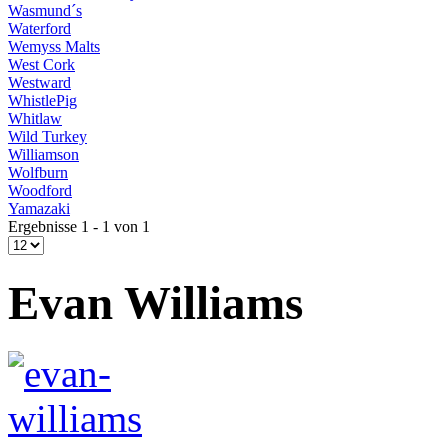
Wasmund´s
Waterford
Wemyss Malts
West Cork
Westward
WhistlePig
Whitlaw
Wild Turkey
Williamson
Wolfburn
Woodford
Yamazaki
Ergebnisse 1 - 1 von 1
Evan Williams