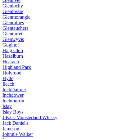
Glenlivet
Glenlochy
Glenlossie
Glenmorangie
Glenrothes
Glentauchers
Glenturret
Glenwyvis
Guglhof
Haig Club
Hazelburn
Hearach
Highland Park
Holyrood
Hyde
Ileach
InchDairnie
Inchgower
Inchmurrin
Islay
Islay Boys
J.B.G. Münsterland Whisky
Jack Daniel's
Jameson
Johnnie Walker