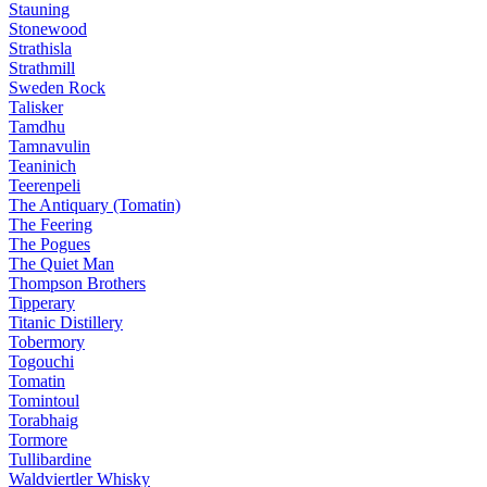
Stauning
Stonewood
Strathisla
Strathmill
Sweden Rock
Talisker
Tamdhu
Tamnavulin
Teaninich
Teerenpeli
The Antiquary (Tomatin)
The Feering
The Pogues
The Quiet Man
Thompson Brothers
Tipperary
Titanic Distillery
Tobermory
Togouchi
Tomatin
Tomintoul
Torabhaig
Tormore
Tullibardine
Waldviertler Whisky