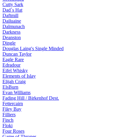
Cutty Sark
Dad´s Hat
Daftmill
Dailuaine
Dalmunach
Darkness
Deanston
Dingle
Douglas Laing's Single Minded
Duncan Taylor
Eagle Rare
Edradour
Eifel Whisky
Elements of Islay
Elijah Craig
ElsBurn
Evan Williams
Fading Hill / Birkenhof Dest.
Fettercairn
Filey Bay
Filliers
Finch
Floki
Four Roses
Game of Thrones