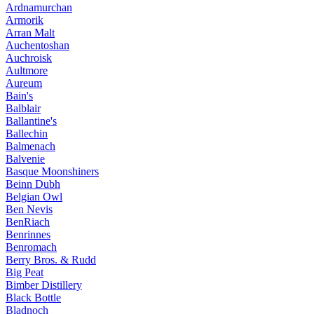
Ardnamurchan
Armorik
Arran Malt
Auchentoshan
Auchroisk
Aultmore
Aureum
Bain's
Balblair
Ballantine's
Ballechin
Balmenach
Balvenie
Basque Moonshiners
Beinn Dubh
Belgian Owl
Ben Nevis
BenRiach
Benrinnes
Benromach
Berry Bros. & Rudd
Big Peat
Bimber Distillery
Black Bottle
Bladnoch