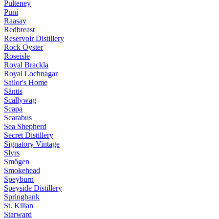
Pulteney
Puni
Raasay
Redbreast
Reservoir Distillery
Rock Oyster
Roseisle
Royal Brackla
Royal Lochnagar
Sailor's Home
Säntis
Scallywag
Scapa
Scarabus
Sea Shepherd
Secret Distillery
Signatory Vintage
Slyrs
Smögen
Smokehead
Speyburn
Speyside Distillery
Springbank
St. Kilian
Starward