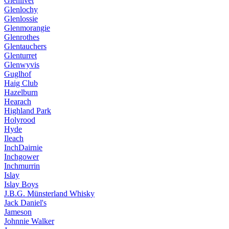
Glenlivet
Glenlochy
Glenlossie
Glenmorangie
Glenrothes
Glentauchers
Glenturret
Glenwyvis
Guglhof
Haig Club
Hazelburn
Hearach
Highland Park
Holyrood
Hyde
Ileach
InchDairnie
Inchgower
Inchmurrin
Islay
Islay Boys
J.B.G. Münsterland Whisky
Jack Daniel's
Jameson
Johnnie Walker