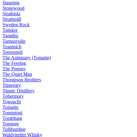
Stauning
Stonewood
Strathisla
Strathmill
Sweden Rock
Talisker
Tamdhu
Tamnavulin
Teaninich
Teerenpeli
The Antiquary (Tomatin)
The Feering
The Pogues
The Quiet Man
Thompson Brothers
Tipperary
Titanic Distillery
Tobermory
Togouchi
Tomatin
Tomintoul
Torabhaig
Tormore
Tullibardine
Waldviertler Whisky