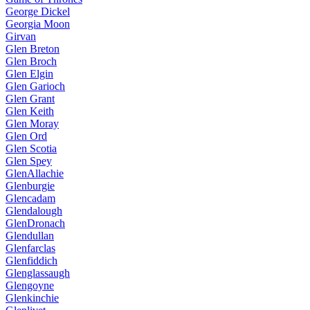
George Dickel
Georgia Moon
Girvan
Glen Breton
Glen Broch
Glen Elgin
Glen Garioch
Glen Grant
Glen Keith
Glen Moray
Glen Ord
Glen Scotia
Glen Spey
GlenAllachie
Glenburgie
Glencadam
Glendalough
GlenDronach
Glendullan
Glenfarclas
Glenfiddich
Glenglassaugh
Glengoyne
Glenkinchie