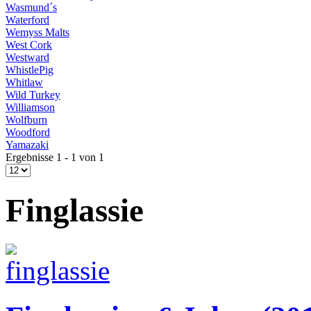
Wasmund´s
Waterford
Wemyss Malts
West Cork
Westward
WhistlePig
Whitlaw
Wild Turkey
Williamson
Wolfburn
Woodford
Yamazaki
Ergebnisse 1 - 1 von 1
Finglassie