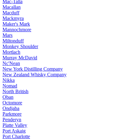
Mac-Talla
Macallan
Macduff
Mackmyra
Maker's Mark
Mannochmore
Mars
Miltonduff
Monkey Shoulder
Mortlach
Murray McDavid
Nc'Nean
New York Distilling Company
New Zealand Whisky Company
Nikka
Nomad
North British
Oban
Octomore
Ondjaba
Parkmore
Penderyn
Platte Valley
Port Askaig
Port Charlotte