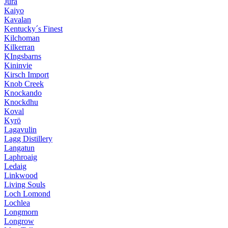
Jura
Kaiyo
Kavalan
Kentucky´s Finest
Kilchoman
Kilkerran
KIngsbarns
Kininvie
Kirsch Import
Knob Creek
Knockando
Knockdhu
Koval
Kyrö
Lagavulin
Lagg Distillery
Langatun
Laphroaig
Ledaig
Linkwood
Living Souls
Loch Lomond
Lochlea
Longmorn
Longrow