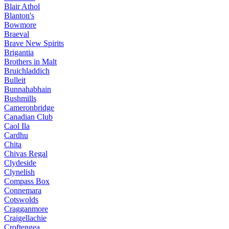
Blair Athol
Blanton's
Bowmore
Braeval
Brave New Spirits
Brigantia
Brothers in Malt
Bruichladdich
Bulleit
Bunnahabhain
Bushmills
Cameronbridge
Canadian Club
Caol Ila
Cardhu
Chita
Chivas Regal
Clydeside
Clynelish
Compass Box
Connemara
Cotswolds
Cragganmore
Craigellachie
Croftengea