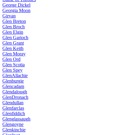
George Dickel
Georgia Moon
Girvan
Glen Breton
Glen Broch
Glen Elgin
Glen Garioch
Glen Grant
Glen Keith
Glen Moray
Glen Ord
Glen Scotia
Glen Spey
GlenAllachie
Glenburgie
Glencadam
Glendalough
GlenDronach
Glendullan
Glenfarclas
Glenfiddich
Glenglassaugh
Glengoyne
Glenkinchie