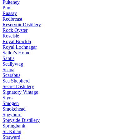
Pulteney
Puni
Raasay
Redbreast
Reservoir Distillery
Rock Oyster
Roseisle
Royal Brackla
Royal Lochnagar
Sailor's Home
Säntis
Scallywag
Scapa
Scarabus
Sea Shepherd
Secret Distillery
Signatory Vintage
Slyrs
Smögen
Smokehead
Speyburn
Speyside Distillery
Springbank
St. Kilian
Starward