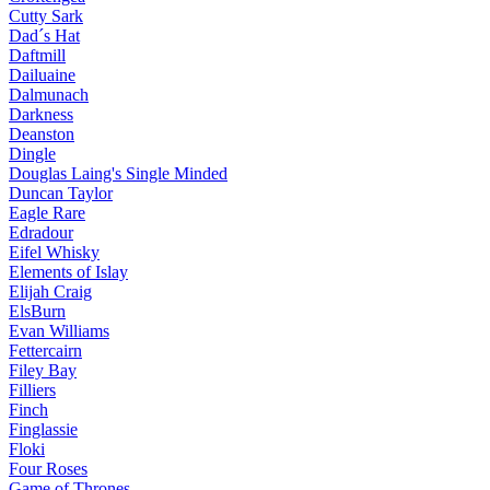
Cutty Sark
Dad´s Hat
Daftmill
Dailuaine
Dalmunach
Darkness
Deanston
Dingle
Douglas Laing's Single Minded
Duncan Taylor
Eagle Rare
Edradour
Eifel Whisky
Elements of Islay
Elijah Craig
ElsBurn
Evan Williams
Fettercairn
Filey Bay
Filliers
Finch
Finglassie
Floki
Four Roses
Game of Thrones