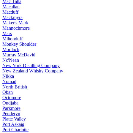
Mac-Talla
Macallan
Macduff
Mackmyra
Maker's Mark
Mannochmore
Mars
Miltonduff
Monkey Shoulder
Mortlach
Murray McDavid
Nc'Nean
New York Distilling Company
New Zealand Whisky Company
Nikka
Nomad
North British
Oban
Octomore
Ondjaba
Parkmore
Penderyn
Platte Valley
Port Askaig
Port Charlotte