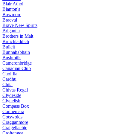
Blair Athol
Blanton's
Bowmore
Braeval
Brave New Spirits
Brigantia
Brothers in Malt
Bruichladdich
Bulleit
Bunnahabhain
Bushmills
Cameronbridge
Canadian Club
Caol Ila
Cardhu
Chita
Chivas Regal
Clydeside
Clynelish
Compass Box
Connemara
Cotswolds
Cragganmore
Craigellachie
Croftengea