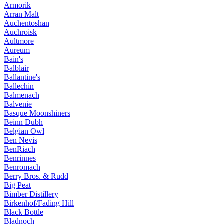
Armorik
Arran Malt
Auchentoshan
Auchroisk
Aultmore
Aureum
Bain's
Balblair
Ballantine's
Ballechin
Balmenach
Balvenie
Basque Moonshiners
Beinn Dubh
Belgian Owl
Ben Nevis
BenRiach
Benrinnes
Benromach
Berry Bros. & Rudd
Big Peat
Bimber Distillery
Birkenhof/Fading Hill
Black Bottle
Bladnoch