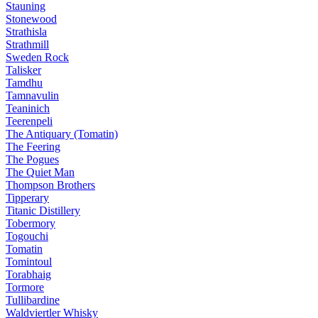
Stauning
Stonewood
Strathisla
Strathmill
Sweden Rock
Talisker
Tamdhu
Tamnavulin
Teaninich
Teerenpeli
The Antiquary (Tomatin)
The Feering
The Pogues
The Quiet Man
Thompson Brothers
Tipperary
Titanic Distillery
Tobermory
Togouchi
Tomatin
Tomintoul
Torabhaig
Tormore
Tullibardine
Waldviertler Whisky