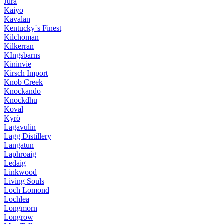
Jura
Kaiyo
Kavalan
Kentucky´s Finest
Kilchoman
Kilkerran
KIngsbarns
Kininvie
Kirsch Import
Knob Creek
Knockando
Knockdhu
Koval
Kyrö
Lagavulin
Lagg Distillery
Langatun
Laphroaig
Ledaig
Linkwood
Living Souls
Loch Lomond
Lochlea
Longmorn
Longrow