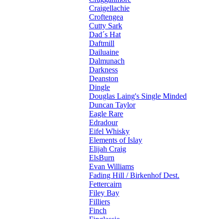
Craigellachie
Croftengea
Cutty Sark
Dad´s Hat
Daftmill
Dailuaine
Dalmunach
Darkness
Deanston
Dingle
Douglas Laing's Single Minded
Duncan Taylor
Eagle Rare
Edradour
Eifel Whisky
Elements of Islay
Elijah Craig
ElsBurn
Evan Williams
Fading Hill / Birkenhof Dest.
Fettercairn
Filey Bay
Filliers
Finch