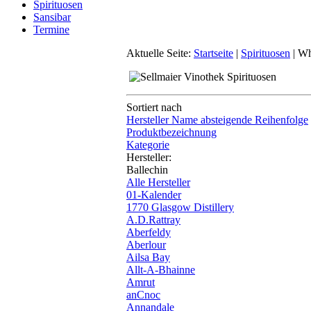
Spirituosen
Sansibar
Termine
Aktuelle Seite:
Startseite
|
Spirituosen
|
Wh
Sortiert nach
Hersteller Name absteigende Reihenfolge
Produktbezeichnung
Kategorie
Hersteller:
Ballechin
Alle Hersteller
01-Kalender
1770 Glasgow Distillery
A.D.Rattray
Aberfeldy
Aberlour
Ailsa Bay
Allt-A-Bhainne
Amrut
anCnoc
Annandale