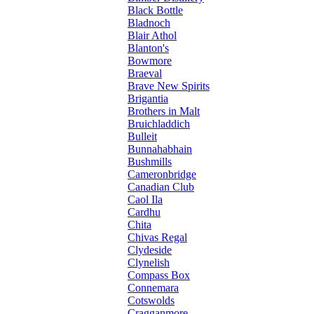
Black Bottle
Bladnoch
Blair Athol
Blanton's
Bowmore
Braeval
Brave New Spirits
Brigantia
Brothers in Malt
Bruichladdich
Bulleit
Bunnahabhain
Bushmills
Cameronbridge
Canadian Club
Caol Ila
Cardhu
Chita
Chivas Regal
Clydeside
Clynelish
Compass Box
Connemara
Cotswolds
Cragganmore