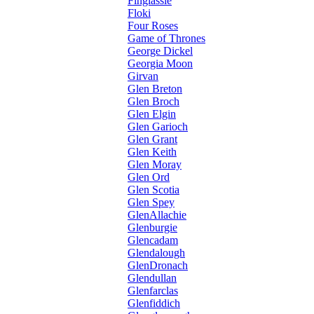
Finglassie
Floki
Four Roses
Game of Thrones
George Dickel
Georgia Moon
Girvan
Glen Breton
Glen Broch
Glen Elgin
Glen Garioch
Glen Grant
Glen Keith
Glen Moray
Glen Ord
Glen Scotia
Glen Spey
GlenAllachie
Glenburgie
Glencadam
Glendalough
GlenDronach
Glendullan
Glenfarclas
Glenfiddich