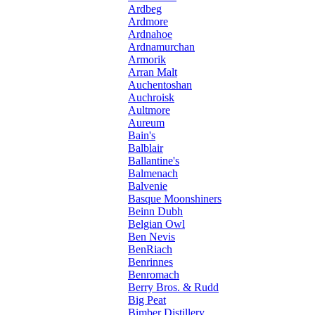
Ardbeg
Ardmore
Ardnahoe
Ardnamurchan
Armorik
Arran Malt
Auchentoshan
Auchroisk
Aultmore
Aureum
Bain's
Balblair
Ballantine's
Balmenach
Balvenie
Basque Moonshiners
Beinn Dubh
Belgian Owl
Ben Nevis
BenRiach
Benrinnes
Benromach
Berry Bros. & Rudd
Big Peat
Bimber Distillery