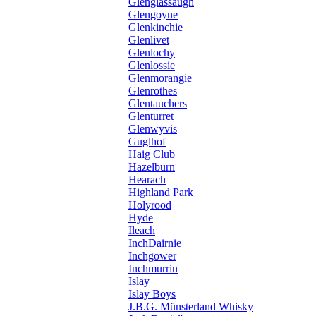
Glenglassaugh
Glengoyne
Glenkinchie
Glenlivet
Glenlochy
Glenlossie
Glenmorangie
Glenrothes
Glentauchers
Glenturret
Glenwyvis
Guglhof
Haig Club
Hazelburn
Hearach
Highland Park
Holyrood
Hyde
Ileach
InchDairnie
Inchgower
Inchmurrin
Islay
Islay Boys
J.B.G. Münsterland Whisky