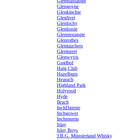
Glenglassaugh
Glengoyne
Glenkinchie
Glenlivet
Glenlochy
Glenlossie
Glenmorangie
Glenrothes
Glentauchers
Glenturret
Glenwyvis
Guglhof
Haig Club
Hazelburn
Hearach
Highland Park
Holyrood
Hyde
Ileach
InchDairnie
Inchgower
Inchmurrin
Islay
Islay Boys
J.B.G. Münsterland Whisky