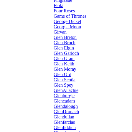
Finglassie
Floki
Four Roses
Game of Thrones
George Dickel
Georgia Moon
Girvan
Glen Breton
Glen Broch
Glen Elgin
Glen Garioch
Glen Grant
Glen Keith
Glen Moray
Glen Ord
Glen Scotia
Glen Spey
GlenAllachie
Glenburgie
Glencadam
Glendalough
GlenDronach
Glendullan
Glenfarclas
Glenfiddich