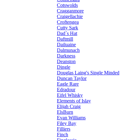
Cotswolds
Cragganmore
Craigellachie
Croftengea
Cutty Sark
Dad´s Hat
Daftmill
Dailuaine
Dalmunach
Darkness
Deanston
Dingle
Douglas Laing's Single Minded
Duncan Taylor
Eagle Rare
Edradour
Eifel Whisky
Elements of Islay
Elijah Craig
ElsBurn
Evan Williams
Filey Bay
Filliers
Finch