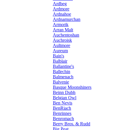
Ardbeg
Ardmore
Ardnahoe
Ardnamurchan
Armorik
Arran Malt
Auchentoshan
Auchroisk
Aultmore
Aureum
Bain's
Balblair
Ballantine's
Ballechin
Balmenach
Balvenie
Basque Moonshiners
Beinn Dubh
Belgian Owl
Ben Nevis
BenRiach
Benrinnes
Benromach
Berry Bros. & Rudd
Big Peat