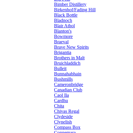
Bimber Distillery
Birkenhof/Fading Hill
Black Bottle
Bladnoch
Blair Athol
Blanton's
Bowmore
Braeval
Brave New Spirits
Brigantia
Brothers in Malt
Bruichladdich
Bulleit
Bunnahabhain
Bushmills
Cameronbridge
Canadian Club
Caol Ila
Cardhu
Chita
Chivas Regal
Clydeside
Clynelish
Compass Box
Connemara