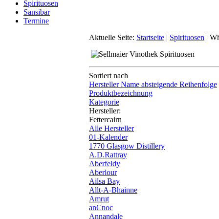
Spirituosen
Sansibar
Termine
Aktuelle Seite:
Startseite
|
Spirituosen
|
Wh
Sortiert nach
Hersteller Name absteigende Reihenfolge
Produktbezeichnung
Kategorie
Hersteller:
Fettercairn
Alle Hersteller
01-Kalender
1770 Glasgow Distillery
A.D.Rattray
Aberfeldy
Aberlour
Ailsa Bay
Allt-A-Bhainne
Amrut
anCnoc
Annandale