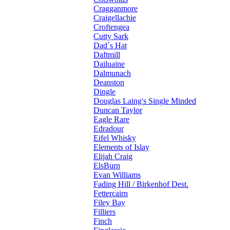
Cragganmore
Craigellachie
Croftengea
Cutty Sark
Dad´s Hat
Daftmill
Dailuaine
Dalmunach
Deanston
Dingle
Douglas Laing's Single Minded
Duncan Taylor
Eagle Rare
Edradour
Eifel Whisky
Elements of Islay
Elijah Craig
ElsBurn
Evan Williams
Fading Hill / Birkenhof Dest.
Fettercairn
Filey Bay
Filliers
Finch