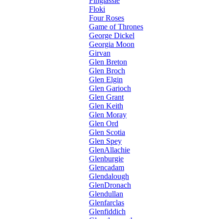
Finglassie
Floki
Four Roses
Game of Thrones
George Dickel
Georgia Moon
Girvan
Glen Breton
Glen Broch
Glen Elgin
Glen Garioch
Glen Grant
Glen Keith
Glen Moray
Glen Ord
Glen Scotia
Glen Spey
GlenAllachie
Glenburgie
Glencadam
Glendalough
GlenDronach
Glendullan
Glenfarclas
Glenfiddich