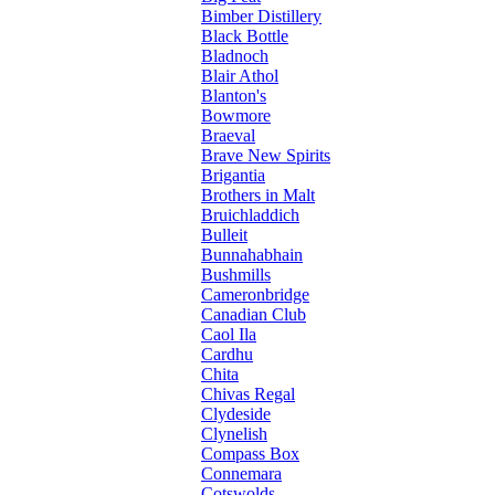
Bimber Distillery
Black Bottle
Bladnoch
Blair Athol
Blanton's
Bowmore
Braeval
Brave New Spirits
Brigantia
Brothers in Malt
Bruichladdich
Bulleit
Bunnahabhain
Bushmills
Cameronbridge
Canadian Club
Caol Ila
Cardhu
Chita
Chivas Regal
Clydeside
Clynelish
Compass Box
Connemara
Cotswolds