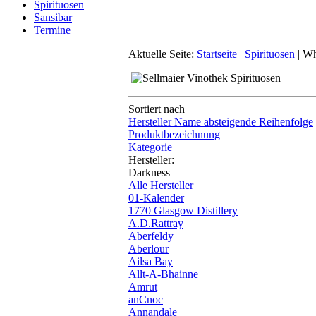
Spirituosen
Sansibar
Termine
Aktuelle Seite:
Startseite
|
Spirituosen
|
Wh
Sortiert nach
Hersteller Name absteigende Reihenfolge
Produktbezeichnung
Kategorie
Hersteller:
Darkness
Alle Hersteller
01-Kalender
1770 Glasgow Distillery
A.D.Rattray
Aberfeldy
Aberlour
Ailsa Bay
Allt-A-Bhainne
Amrut
anCnoc
Annandale