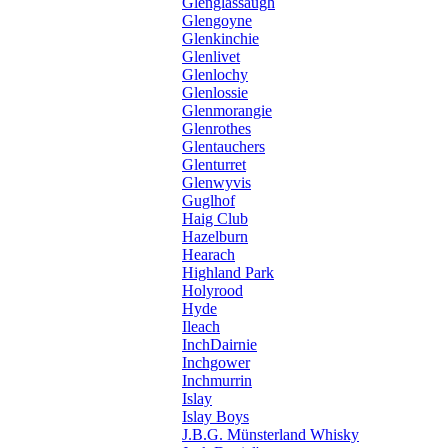
Glenglassaugh
Glengoyne
Glenkinchie
Glenlivet
Glenlochy
Glenlossie
Glenmorangie
Glenrothes
Glentauchers
Glenturret
Glenwyvis
Guglhof
Haig Club
Hazelburn
Hearach
Highland Park
Holyrood
Hyde
Ileach
InchDairnie
Inchgower
Inchmurrin
Islay
Islay Boys
J.B.G. Münsterland Whisky