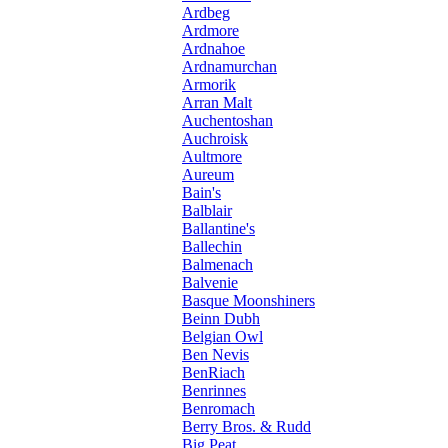
Ardbeg
Ardmore
Ardnahoe
Ardnamurchan
Armorik
Arran Malt
Auchentoshan
Auchroisk
Aultmore
Aureum
Bain's
Balblair
Ballantine's
Ballechin
Balmenach
Balvenie
Basque Moonshiners
Beinn Dubh
Belgian Owl
Ben Nevis
BenRiach
Benrinnes
Benromach
Berry Bros. & Rudd
Big Peat