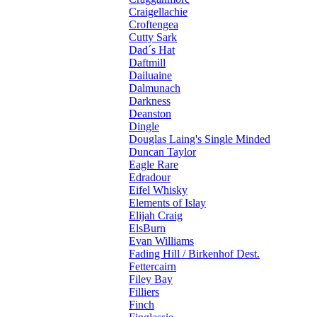
Craigellachie
Croftengea
Cutty Sark
Dad´s Hat
Daftmill
Dailuaine
Dalmunach
Darkness
Deanston
Dingle
Douglas Laing's Single Minded
Duncan Taylor
Eagle Rare
Edradour
Eifel Whisky
Elements of Islay
Elijah Craig
ElsBurn
Evan Williams
Fading Hill / Birkenhof Dest.
Fettercairn
Filey Bay
Filliers
Finch