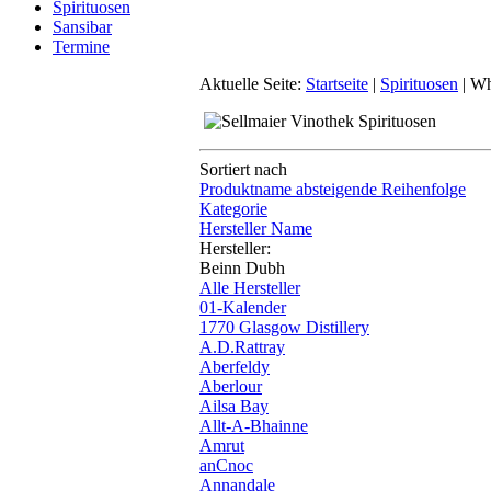
Spirituosen
Sansibar
Termine
Aktuelle Seite:
Startseite
|
Spirituosen
|
Wh
Sortiert nach
Produktname absteigende Reihenfolge
Kategorie
Hersteller Name
Hersteller:
Beinn Dubh
Alle Hersteller
01-Kalender
1770 Glasgow Distillery
A.D.Rattray
Aberfeldy
Aberlour
Ailsa Bay
Allt-A-Bhainne
Amrut
anCnoc
Annandale