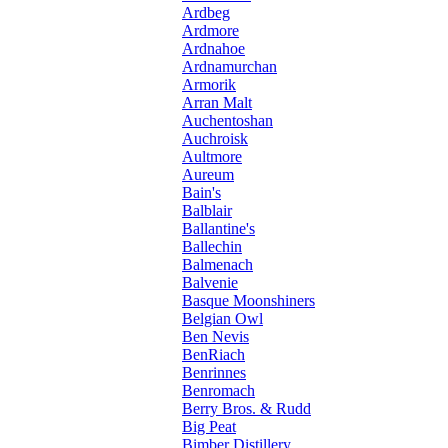
Ardbeg
Ardmore
Ardnahoe
Ardnamurchan
Armorik
Arran Malt
Auchentoshan
Auchroisk
Aultmore
Aureum
Bain's
Balblair
Ballantine's
Ballechin
Balmenach
Balvenie
Basque Moonshiners
Belgian Owl
Ben Nevis
BenRiach
Benrinnes
Benromach
Berry Bros. & Rudd
Big Peat
Bimber Distillery