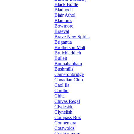
Black Bottle
Bladnoch
Blair Athol
Blanton's
Bowmore
Braeval
Brave New Spirits
Brigantia
Brothers in Malt
Bruichladdich
Bulleit
Bunnahabhain
Bushmills
Cameronbridge
Canadian Club
Caol Ila
Cardhu
Chita
Chivas Regal
Clydeside
Clynelish
Compass Box
Connemara
Cotswolds
Cragganmore