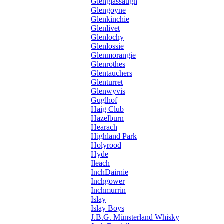
Glenglassaugh
Glengoyne
Glenkinchie
Glenlivet
Glenlochy
Glenlossie
Glenmorangie
Glenrothes
Glentauchers
Glenturret
Glenwyvis
Guglhof
Haig Club
Hazelburn
Hearach
Highland Park
Holyrood
Hyde
Ileach
InchDairnie
Inchgower
Inchmurrin
Islay
Islay Boys
J.B.G. Münsterland Whisky