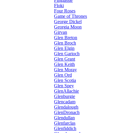
Finglassie
Floki
Four Roses
Game of Thrones
George Dickel
Georgia Moon
Girvan
Glen Breton
Glen Broch
Glen Elgin
Glen Garioch
Glen Grant
Glen Keith
Glen Moray
Glen Ord
Glen Scotia
Glen Spey
GlenAllachie
Glenburgie
Glencadam
Glendalough
GlenDronach
Glendullan
Glenfarclas
Glenfiddich