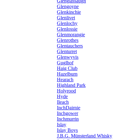
Glenglassaugh
Glengoyne
Glenkinchie
Glenlivet
Glenlochy
Glenlossie
Glenmorangie
Glenrothes
Glentauchers
Glenturret
Glenwyvis
Guglhof
Haig Club
Hazelburn
Hearach
Highland Park
Holyrood
Hyde
Ileach
InchDairnie
Inchgower
Inchmurrin
Islay
Islay Boys
J.B.G. Münsterland Whisky