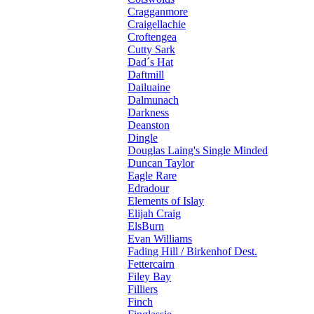
Cragganmore
Craigellachie
Croftengea
Cutty Sark
Dad´s Hat
Daftmill
Dailuaine
Dalmunach
Darkness
Deanston
Dingle
Douglas Laing's Single Minded
Duncan Taylor
Eagle Rare
Edradour
Elements of Islay
Elijah Craig
ElsBurn
Evan Williams
Fading Hill / Birkenhof Dest.
Fettercairn
Filey Bay
Filliers
Finch