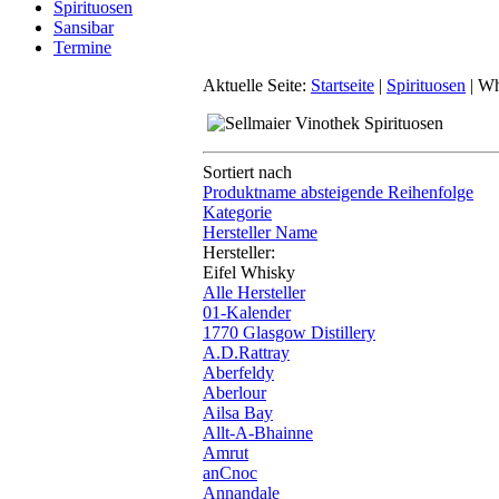
Spirituosen
Sansibar
Termine
Aktuelle Seite:
Startseite
|
Spirituosen
|
Wh
Sortiert nach
Produktname absteigende Reihenfolge
Kategorie
Hersteller Name
Hersteller:
Eifel Whisky
Alle Hersteller
01-Kalender
1770 Glasgow Distillery
A.D.Rattray
Aberfeldy
Aberlour
Ailsa Bay
Allt-A-Bhainne
Amrut
anCnoc
Annandale