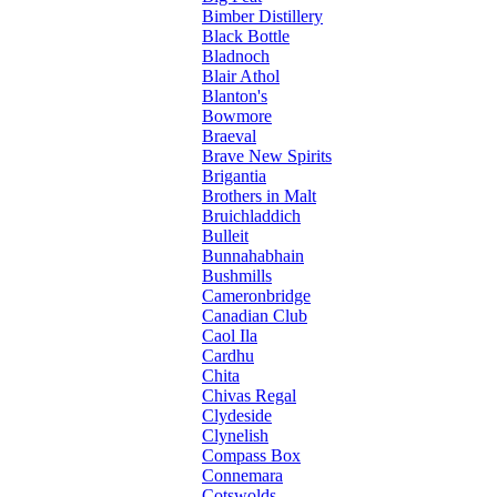
Bimber Distillery
Black Bottle
Bladnoch
Blair Athol
Blanton's
Bowmore
Braeval
Brave New Spirits
Brigantia
Brothers in Malt
Bruichladdich
Bulleit
Bunnahabhain
Bushmills
Cameronbridge
Canadian Club
Caol Ila
Cardhu
Chita
Chivas Regal
Clydeside
Clynelish
Compass Box
Connemara
Cotswolds