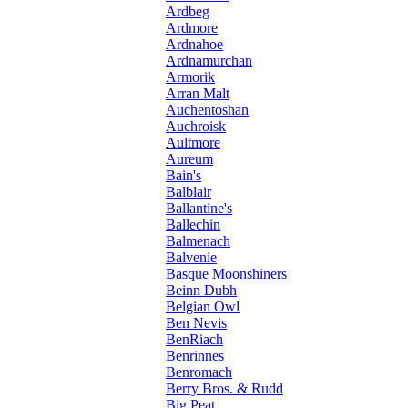
Ardbeg
Ardmore
Ardnahoe
Ardnamurchan
Armorik
Arran Malt
Auchentoshan
Auchroisk
Aultmore
Aureum
Bain's
Balblair
Ballantine's
Ballechin
Balmenach
Balvenie
Basque Moonshiners
Beinn Dubh
Belgian Owl
Ben Nevis
BenRiach
Benrinnes
Benromach
Berry Bros. & Rudd
Big Peat