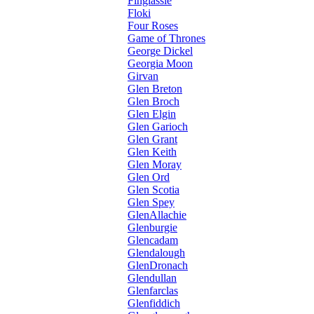
Finglassie
Floki
Four Roses
Game of Thrones
George Dickel
Georgia Moon
Girvan
Glen Breton
Glen Broch
Glen Elgin
Glen Garioch
Glen Grant
Glen Keith
Glen Moray
Glen Ord
Glen Scotia
Glen Spey
GlenAllachie
Glenburgie
Glencadam
Glendalough
GlenDronach
Glendullan
Glenfarclas
Glenfiddich