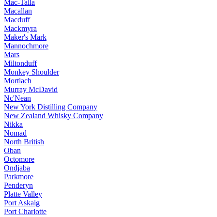
Mac-Talla
Macallan
Macduff
Mackmyra
Maker's Mark
Mannochmore
Mars
Miltonduff
Monkey Shoulder
Mortlach
Murray McDavid
Nc'Nean
New York Distilling Company
New Zealand Whisky Company
Nikka
Nomad
North British
Oban
Octomore
Ondjaba
Parkmore
Penderyn
Platte Valley
Port Askaig
Port Charlotte