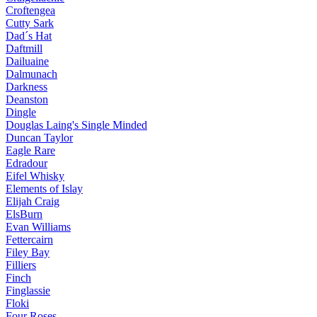
Croftengea
Cutty Sark
Dad´s Hat
Daftmill
Dailuaine
Dalmunach
Darkness
Deanston
Dingle
Douglas Laing's Single Minded
Duncan Taylor
Eagle Rare
Edradour
Eifel Whisky
Elements of Islay
Elijah Craig
ElsBurn
Evan Williams
Fettercairn
Filey Bay
Filliers
Finch
Finglassie
Floki
Four Roses