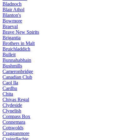
Bladnoch
Blair Athol
Blanton's
Bowmore
Braeval
Brave New Spirits
Brigantia
Brothers in Malt
Bruichladdich
Bulleit
Bunnahabhain
Bushmills
Cameronbridge
Canadian Club
Caol Ila
Cardhu
Chita
Chivas Regal
Clydeside
Clynelish
Compass Box
Connemara
Cotswolds
Cragganmore
Craigellachie