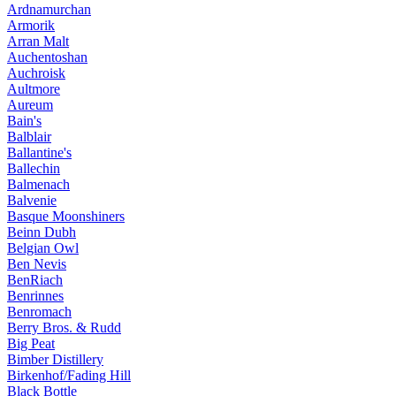
Ardnamurchan
Armorik
Arran Malt
Auchentoshan
Auchroisk
Aultmore
Aureum
Bain's
Balblair
Ballantine's
Ballechin
Balmenach
Balvenie
Basque Moonshiners
Beinn Dubh
Belgian Owl
Ben Nevis
BenRiach
Benrinnes
Benromach
Berry Bros. & Rudd
Big Peat
Bimber Distillery
Birkenhof/Fading Hill
Black Bottle