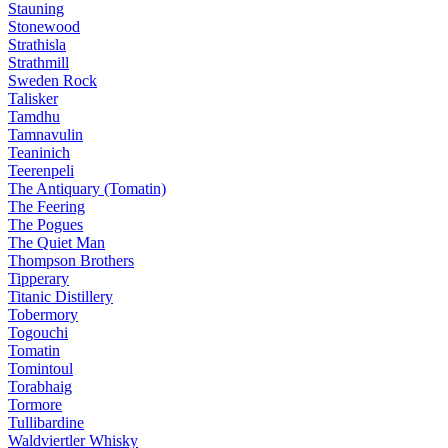
Stauning
Stonewood
Strathisla
Strathmill
Sweden Rock
Talisker
Tamdhu
Tamnavulin
Teaninich
Teerenpeli
The Antiquary (Tomatin)
The Feering
The Pogues
The Quiet Man
Thompson Brothers
Tipperary
Titanic Distillery
Tobermory
Togouchi
Tomatin
Tomintoul
Torabhaig
Tormore
Tullibardine
Waldviertler Whisky