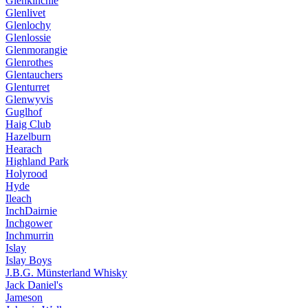
Glenkinchie
Glenlivet
Glenlochy
Glenlossie
Glenmorangie
Glenrothes
Glentauchers
Glenturret
Glenwyvis
Guglhof
Haig Club
Hazelburn
Hearach
Highland Park
Holyrood
Hyde
Ileach
InchDairnie
Inchgower
Inchmurrin
Islay
Islay Boys
J.B.G. Münsterland Whisky
Jack Daniel's
Jameson