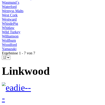
Wasmund´s
Waterford
Wemyss Malts
West Cork
Westward
WhistlePig
Whitlaw
Wild Turkey
Williamson
Wolfburn
Woodford
Yamazaki
Ergebnisse 1 - 7 von 7
Linkwood