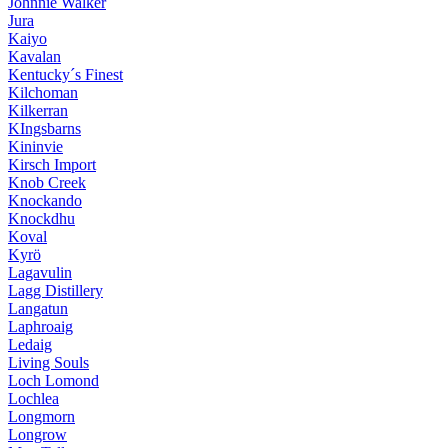
Johnnie Walker
Jura
Kaiyo
Kavalan
Kentucky´s Finest
Kilchoman
Kilkerran
KIngsbarns
Kininvie
Kirsch Import
Knob Creek
Knockando
Knockdhu
Koval
Kyrö
Lagavulin
Lagg Distillery
Langatun
Laphroaig
Ledaig
Living Souls
Loch Lomond
Lochlea
Longmorn
Longrow