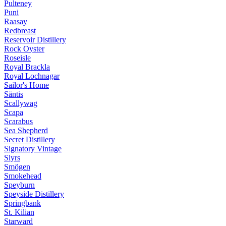
Pulteney
Puni
Raasay
Redbreast
Reservoir Distillery
Rock Oyster
Roseisle
Royal Brackla
Royal Lochnagar
Sailor's Home
Säntis
Scallywag
Scapa
Scarabus
Sea Shepherd
Secret Distillery
Signatory Vintage
Slyrs
Smögen
Smokehead
Speyburn
Speyside Distillery
Springbank
St. Kilian
Starward