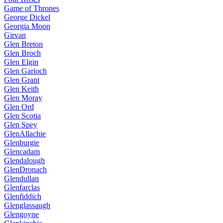
Game of Thrones
George Dickel
Georgia Moon
Girvan
Glen Breton
Glen Broch
Glen Elgin
Glen Garioch
Glen Grant
Glen Keith
Glen Moray
Glen Ord
Glen Scotia
Glen Spey
GlenAllachie
Glenburgie
Glencadam
Glendalough
GlenDronach
Glendullan
Glenfarclas
Glenfiddich
Glenglassaugh
Glengoyne