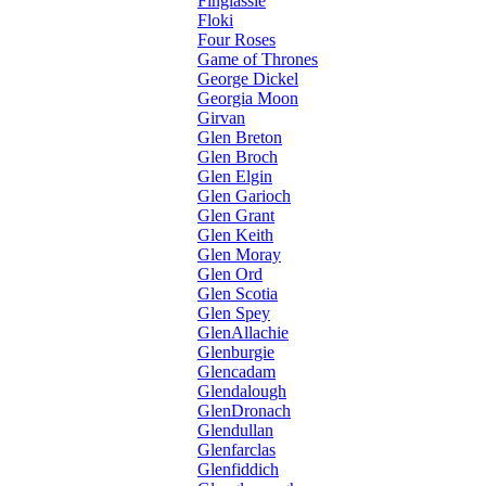
Finglassie
Floki
Four Roses
Game of Thrones
George Dickel
Georgia Moon
Girvan
Glen Breton
Glen Broch
Glen Elgin
Glen Garioch
Glen Grant
Glen Keith
Glen Moray
Glen Ord
Glen Scotia
Glen Spey
GlenAllachie
Glenburgie
Glencadam
Glendalough
GlenDronach
Glendullan
Glenfarclas
Glenfiddich