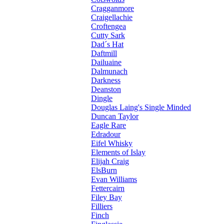
Cragganmore
Craigellachie
Croftengea
Cutty Sark
Dad´s Hat
Daftmill
Dailuaine
Dalmunach
Darkness
Deanston
Dingle
Douglas Laing's Single Minded
Duncan Taylor
Eagle Rare
Edradour
Eifel Whisky
Elements of Islay
Elijah Craig
ElsBurn
Evan Williams
Fettercairn
Filey Bay
Filliers
Finch