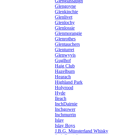
Glenglassaugh
Glengoyne
Glenkinchie
Glenlivet
Glenlochy
Glenlossie
Glenmorangie
Glenrothes
Glentauchers
Glenturret
Glenwyvis
Guglhof
Haig Club
Hazelburn
Hearach
Highland Park
Holyrood
Hyde
Ileach
InchDairnie
Inchgower
Inchmurrin
Islay
Islay Boys
J.B.G. Münsterland Whisky