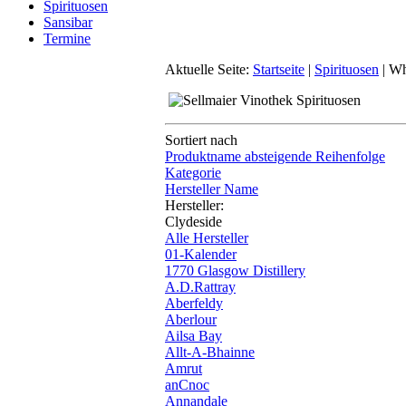
Spirituosen
Sansibar
Termine
Aktuelle Seite:
Startseite
|
Spirituosen
|
Wh
Sortiert nach
Produktname absteigende Reihenfolge
Kategorie
Hersteller Name
Hersteller:
Clydeside
Alle Hersteller
01-Kalender
1770 Glasgow Distillery
A.D.Rattray
Aberfeldy
Aberlour
Ailsa Bay
Allt-A-Bhainne
Amrut
anCnoc
Annandale