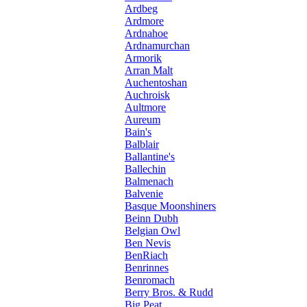
Ardbeg
Ardmore
Ardnahoe
Ardnamurchan
Armorik
Arran Malt
Auchentoshan
Auchroisk
Aultmore
Aureum
Bain's
Balblair
Ballantine's
Ballechin
Balmenach
Balvenie
Basque Moonshiners
Beinn Dubh
Belgian Owl
Ben Nevis
BenRiach
Benrinnes
Benromach
Berry Bros. & Rudd
Big Peat