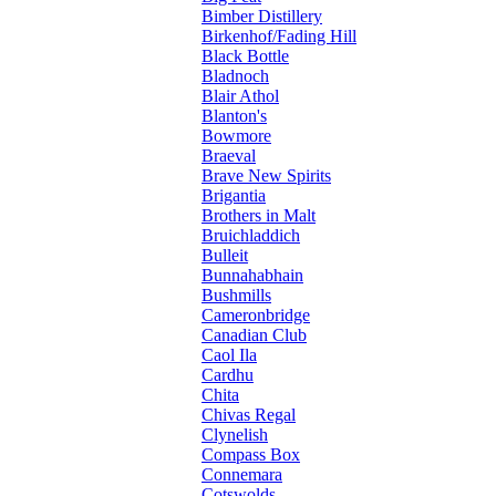
Bimber Distillery
Birkenhof/Fading Hill
Black Bottle
Bladnoch
Blair Athol
Blanton's
Bowmore
Braeval
Brave New Spirits
Brigantia
Brothers in Malt
Bruichladdich
Bulleit
Bunnahabhain
Bushmills
Cameronbridge
Canadian Club
Caol Ila
Cardhu
Chita
Chivas Regal
Clynelish
Compass Box
Connemara
Cotswolds