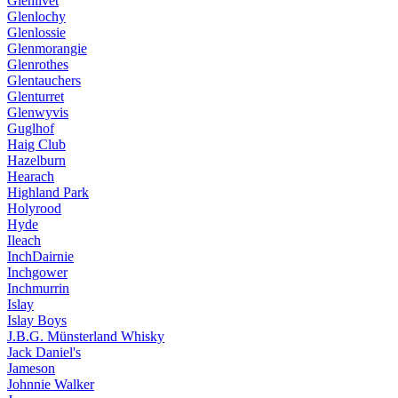
Glenlivet
Glenlochy
Glenlossie
Glenmorangie
Glenrothes
Glentauchers
Glenturret
Glenwyvis
Guglhof
Haig Club
Hazelburn
Hearach
Highland Park
Holyrood
Hyde
Ileach
InchDairnie
Inchgower
Inchmurrin
Islay
Islay Boys
J.B.G. Münsterland Whisky
Jack Daniel's
Jameson
Johnnie Walker