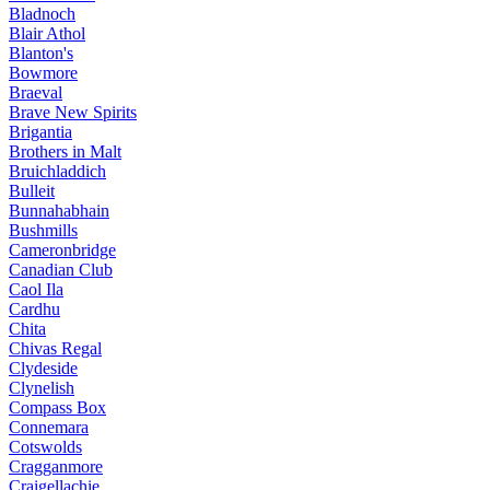
Bladnoch
Blair Athol
Blanton's
Bowmore
Braeval
Brave New Spirits
Brigantia
Brothers in Malt
Bruichladdich
Bulleit
Bunnahabhain
Bushmills
Cameronbridge
Canadian Club
Caol Ila
Cardhu
Chita
Chivas Regal
Clydeside
Clynelish
Compass Box
Connemara
Cotswolds
Cragganmore
Craigellachie