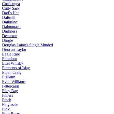
Croftengea
Cutty Sark
Dad´s Hat
Daftmill
Dailuaine
Dalmunach
Darkness
Deanston
Dingle
Douglas Laing's Single Minded
Duncan Taylor
Eagle Rare
Edradour
Eifel Whisky
Elements of Islay
Elijah Craig
ElsBurn
Evan Williams
Fettercairn
Filey Bay
Filliers
Finch
Finglassie
Floki
Four Roses