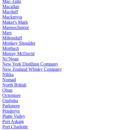
Mac-Talla
Macallan
Macduff
Mackmyra
Maker's Mark
Mannochmore
Mars
Miltonduff
Monkey Shoulder
Mortlach
Murray McDavid
Nc'Nean
New York Distilling Company
New Zealand Whisky Company
Nikka
Nomad
North British
Oban
Octomore
Ondjaba
Parkmore
Penderyn
Platte Valley
Port Askaig
Port Charlotte