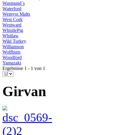
Wasmund´s
Waterford
Wemyss Malts
West Cork
Westward
WhistlePig
Whitlaw
Wild Turkey
Williamson
Wolfburn
Woodford
Yamazaki
Ergebnisse 1 - 1 von 1
Girvan