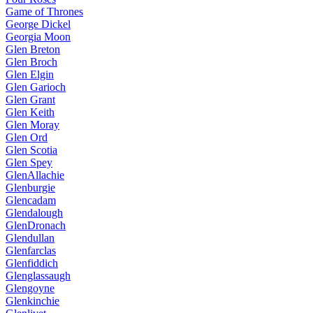
Game of Thrones
George Dickel
Georgia Moon
Glen Breton
Glen Broch
Glen Elgin
Glen Garioch
Glen Grant
Glen Keith
Glen Moray
Glen Ord
Glen Scotia
Glen Spey
GlenAllachie
Glenburgie
Glencadam
Glendalough
GlenDronach
Glendullan
Glenfarclas
Glenfiddich
Glenglassaugh
Glengoyne
Glenkinchie