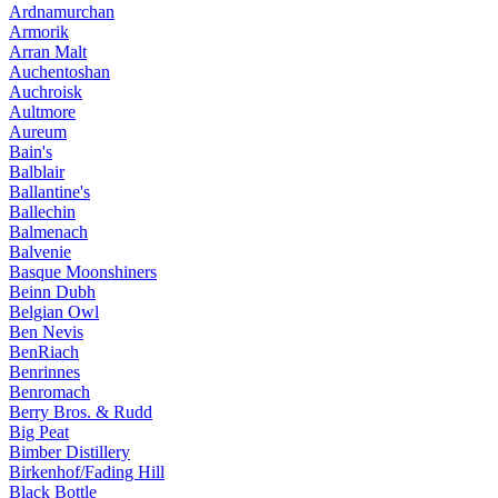
Ardnamurchan
Armorik
Arran Malt
Auchentoshan
Auchroisk
Aultmore
Aureum
Bain's
Balblair
Ballantine's
Ballechin
Balmenach
Balvenie
Basque Moonshiners
Beinn Dubh
Belgian Owl
Ben Nevis
BenRiach
Benrinnes
Benromach
Berry Bros. & Rudd
Big Peat
Bimber Distillery
Birkenhof/Fading Hill
Black Bottle