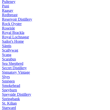
Pulteney
Puni
Raasay
Redbreast
Reservoir Distillery
Rock Oyster
Roseisle
Royal Brackla
Royal Lochnagar
Sailor's Home
Säntis
Scallywag
Scapa
Scarabus
Sea Shepherd
Secret Distillery
Signatory Vintage
Slyrs
Smögen
Smokehead
Speyburn
Speyside Distillery
Springbank
St. Kilian
Starward