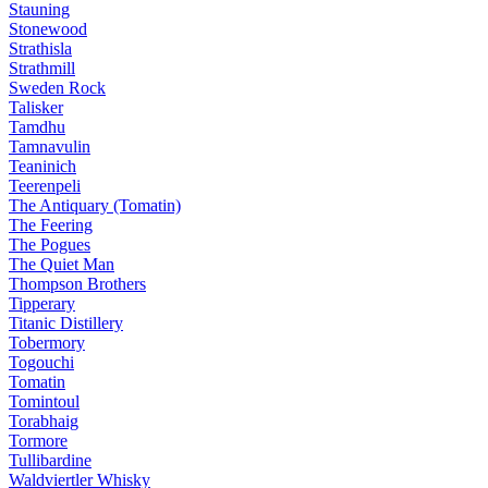
Stauning
Stonewood
Strathisla
Strathmill
Sweden Rock
Talisker
Tamdhu
Tamnavulin
Teaninich
Teerenpeli
The Antiquary (Tomatin)
The Feering
The Pogues
The Quiet Man
Thompson Brothers
Tipperary
Titanic Distillery
Tobermory
Togouchi
Tomatin
Tomintoul
Torabhaig
Tormore
Tullibardine
Waldviertler Whisky