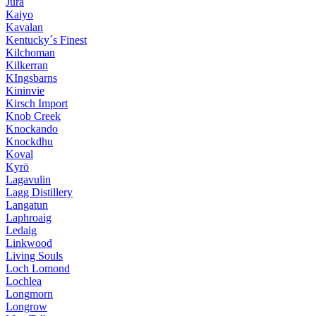
Jura
Kaiyo
Kavalan
Kentucky´s Finest
Kilchoman
Kilkerran
KIngsbarns
Kininvie
Kirsch Import
Knob Creek
Knockando
Knockdhu
Koval
Kyrö
Lagavulin
Lagg Distillery
Langatun
Laphroaig
Ledaig
Linkwood
Living Souls
Loch Lomond
Lochlea
Longmorn
Longrow