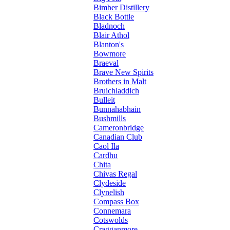
Bimber Distillery
Black Bottle
Bladnoch
Blair Athol
Blanton's
Bowmore
Braeval
Brave New Spirits
Brothers in Malt
Bruichladdich
Bulleit
Bunnahabhain
Bushmills
Cameronbridge
Canadian Club
Caol Ila
Cardhu
Chita
Chivas Regal
Clydeside
Clynelish
Compass Box
Connemara
Cotswolds
Cragganmore