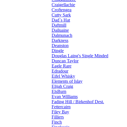
Craigellachie
Croftengea
Cutty Sark
Dad´s Hat
Daftmill
Dailuaine
Dalmunach
Darkness
Deanston
Dingle
Douglas Laing's Single Minded
Duncan Taylor
Eagle Rare
Edradour
Eifel Whisky
Elements of Islay
Elijah Craig
ElsBurn
Evan Williams
Fading Hill / Birkenhof Dest.
Fettercairn
Filey Bay
Filliers
Finch