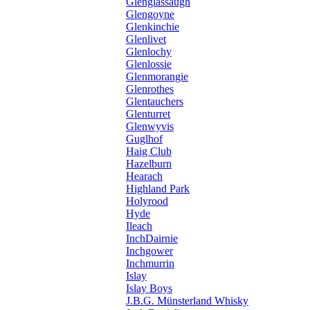
Glenglassaugh
Glengoyne
Glenkinchie
Glenlivet
Glenlochy
Glenlossie
Glenmorangie
Glenrothes
Glentauchers
Glenturret
Glenwyvis
Guglhof
Haig Club
Hazelburn
Hearach
Highland Park
Holyrood
Hyde
Ileach
InchDairnie
Inchgower
Inchmurrin
Islay
Islay Boys
J.B.G. Münsterland Whisky