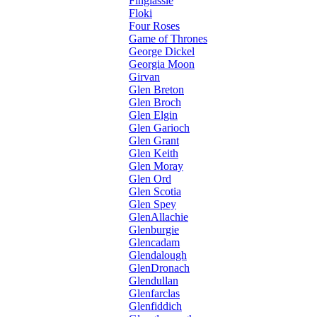
Finglassie
Floki
Four Roses
Game of Thrones
George Dickel
Georgia Moon
Girvan
Glen Breton
Glen Broch
Glen Elgin
Glen Garioch
Glen Grant
Glen Keith
Glen Moray
Glen Ord
Glen Scotia
Glen Spey
GlenAllachie
Glenburgie
Glencadam
Glendalough
GlenDronach
Glendullan
Glenfarclas
Glenfiddich