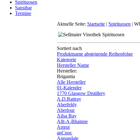
Spirituosen
Sansibar
Termine
Aktuelle Seite:
Startseite
|
Spirituosen
|
Wh
Sortiert nach
Produktname absteigende Reihenfolge
Kategorie
Hersteller Name
Hersteller:
Brigantia
Alle Hersteller
01-Kalender
1770 Glasgow Distillery
A.D.Rattray
Aberfeldy
Aberlour
Ailsa Bay
Allt-A-Bhainne
Amrut
anCnoc
Annandale