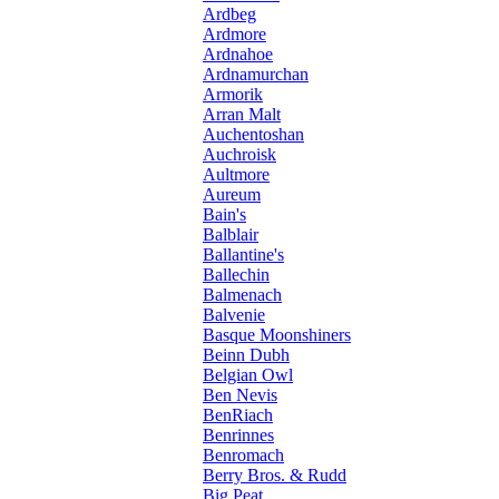
Ardbeg
Ardmore
Ardnahoe
Ardnamurchan
Armorik
Arran Malt
Auchentoshan
Auchroisk
Aultmore
Aureum
Bain's
Balblair
Ballantine's
Ballechin
Balmenach
Balvenie
Basque Moonshiners
Beinn Dubh
Belgian Owl
Ben Nevis
BenRiach
Benrinnes
Benromach
Berry Bros. & Rudd
Big Peat